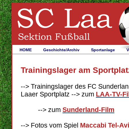
HOME
Geschichte/Archiv
Sportanlage
V
Trainingslager am Sportplat
--> Trainingslager des FC Sunderla
Laaer Sportplatz --> zum
LAA-TV-Fi
--> zum
Sunderland-Film
--> Fotos vom Spiel
Maccabi Tel-Av