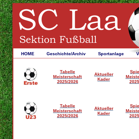
HOME
Geschichte/Archiv
Sportanlage
V
Tabelle
Spie
Aktueller
Meisterschaft
Meiste
Kader
2025/2026
2025
Tabelle
Spie
Aktueller
Meisterschaft
Meiste
Kader
2025/2026
2025